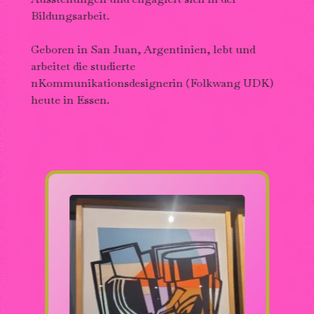
G
Bildungsarbeit.
Na
Geboren in San Juan, Argentinien, lebt und
s
arbeitet die studierte
g
nKommunikationsdesignerin (Folkwang UDK)
F
heute in Essen.
D
A
N
G
W
a
W
wä
Ou