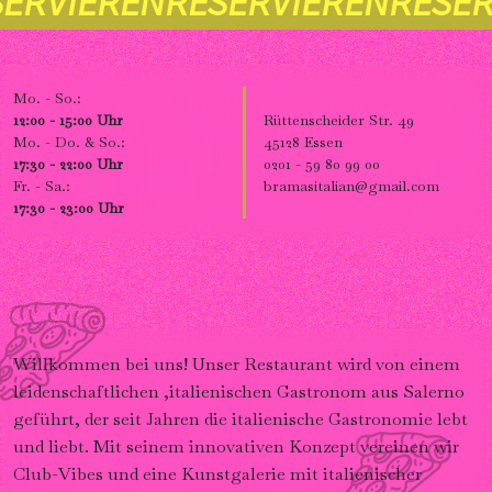
IEREN
RESERVIEREN
RESERVIE
Mo. - So.:
12:00 - 15:00 Uhr
Rüttenscheider Str. 49
Mo. - Do. & So.:
45128 Essen
17:30 - 22:00 Uhr
0201 - 59 80 99 00
Fr. - Sa.:
bramasitalian@gmail.com
17:30 - 23:00 Uhr
Willkommen bei uns! Unser Restaurant wird von einem
leidenschaftlichen ,italienischen Gastronom aus Salerno
geführt, der seit Jahren die italienische Gastronomie lebt
und liebt. Mit seinem innovativen Konzept vereinen wir
Club-Vibes und eine Kunstgalerie mit italienischer