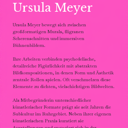
Ursula Meyer
Ursula Meyer bewegt sich zwischen
großformatigen Murals, fligranen
Scherenschnitten und immersiven
Bühnenbildern.
D
Ihre Arbeiten verbinden psychedelische,
d
detailreiche Figürlichkeit mit abstrakten
Bildkompositionen, in denen Form und Ästhetik
N
zentrale Rollen spielen. Oft verschmelzen diese
St
Elemente zu dichten, vielschichtigen Bildwelten.
E
s
Als Mitbegründerin unterschiedlicher
künstlerischer Formate prägt sie seit Jahren die
Ei
Subkultur im Ruhrgebiet. Neben ihrer eigenen
Um
künstlerischen Praxis kuratiert sie
i
Ausstellungen und engagiert sich in der