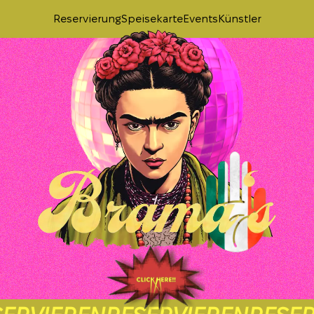
Reservierung
Speisekarte
Events
Künstler